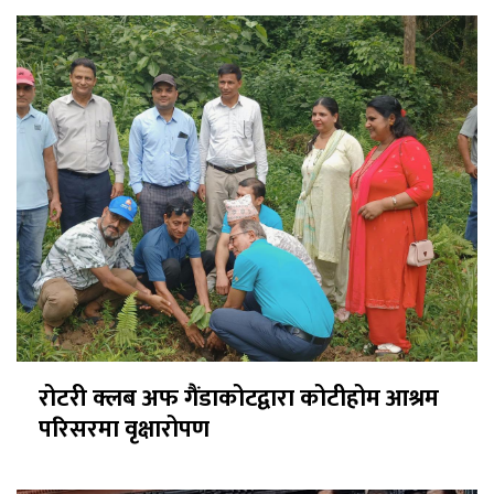
रोटरी क्लब अफ गैंडाकोटद्वारा कोटीहोम आश्रम
परिसरमा वृक्षारोपण