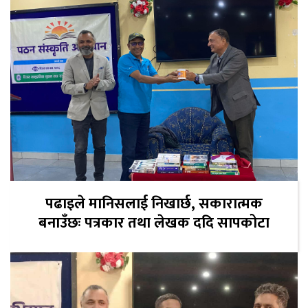
पढाइले मानिसलाई निखार्छ, सकारात्मक
बनाउँछः पत्रकार तथा लेखक ददि सापकोटा