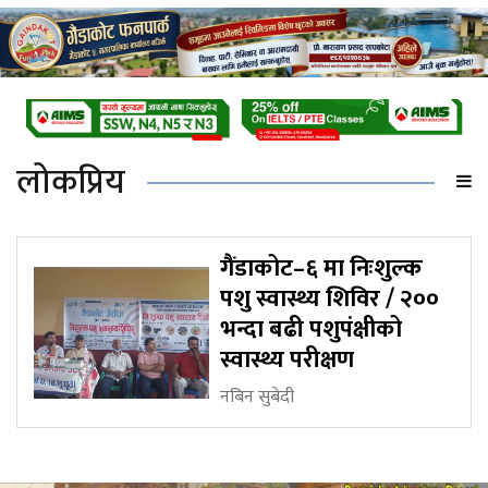
लोकप्रिय
गैंडाकोट–६ मा निःशुल्क
पशु स्वास्थ्य शिविर / २००
भन्दा बढी पशुपंक्षीको
स्वास्थ्य परीक्षण
नबिन सुबेदी