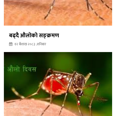
बढ्दै औलोको सङ्क्रमण
१२ बैशाख २०८३ ,शनिबार