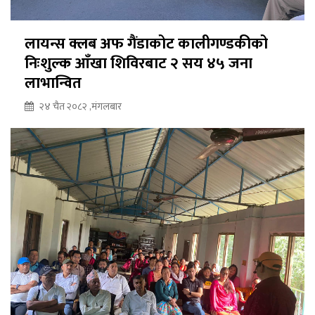
लायन्स क्लब अफ गैंडाकोट कालीगण्डकीको
निःशुल्क आँखा शिविरबाट २ सय ४५ जना
लाभान्वित
२४ चैत २०८२ ,मंगलबार