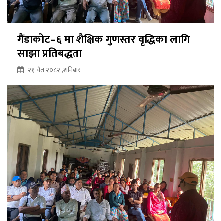
गैंडाकोट–६ मा शैक्षिक गुणस्तर वृद्धिका लागि
साझा प्रतिबद्धता
२१ चैत २०८२ ,शनिबार