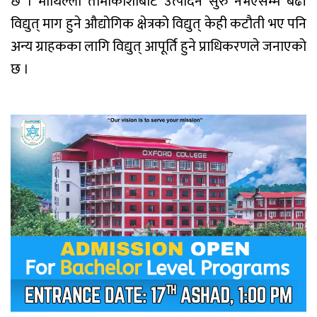
छ । माथिल्लो तामाकोशीबाट उत्पादन सुरु नभएसम्म बढी
विद्युत् माग हुने औद्योगिक क्षेत्रको विद्युत् केही कटौती भए पनि
अन्य ग्राहकका लागि विद्युत् आपूर्ति हुने प्राधिकरणले जनाएको
छ ।