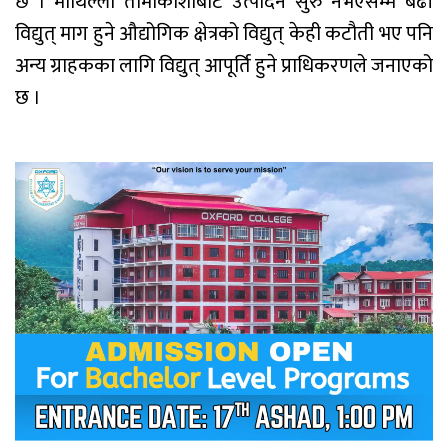
छ । माथिल्लो तामाकोशीबाट उत्पादन सुरु नभएसम्म बढी
विद्युत् माग हुने औद्योगिक क्षेत्रको विद्युत् केही कटौती भए पनि
अन्य ग्राहकका लागि विद्युत् आपूर्ति हुने प्राधिकरणले जनाएको
छ ।