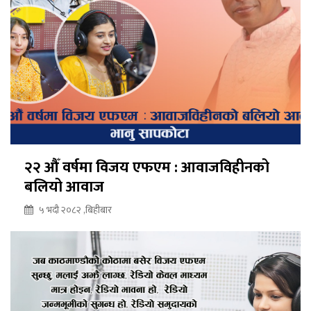
२२ औँ वर्षमा विजय एफएम : आवाजविहीनको
बलियो आवाज
५ भदौ २०८२ ,बिहीबार