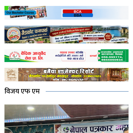
विजय एफ एम