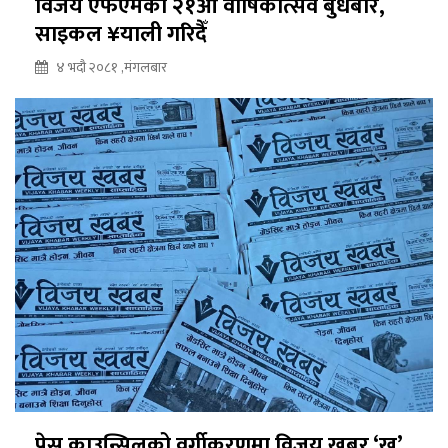
विजय एफएमको २१औँ वार्षिकोत्सव बुधबार,
साइकल ¥याली गरिदैँ
४ भदौ २०८१ ,मंगलबार
प्रेस काउन्सिलको वर्गीकरणमा विजय खबर ‘ख’