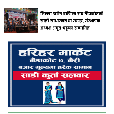
जिल्ला उद्योग वाणिज्य संघ गैंडाकोटको
सातौँ साधारणसभा सम्पन्न, संस्थापक
अध्यक्ष अमृत भट्टचन सम्मानित