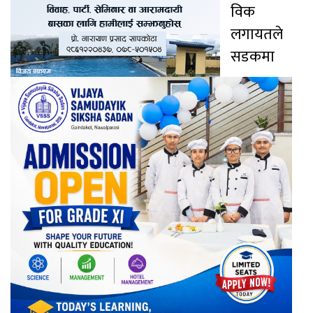
विक
लगायतले
सडकमा