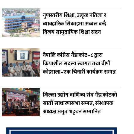
गुणस्तरीय शिक्षा, उत्कृष्ट नतिजा र
व्यावहारिक सिकाइमा अब्बल बन्दै
विजय सामुदायिक शिक्षा सदन
नेपालि कांग्रेस गैँडाकोट–८ द्वारा
क्रियाशील सदस्य स्वागत तथा बीपी
कोइराला–एक चिनारी कार्यक्रम सम्पन्न
जिल्ला उद्योग वाणिज्य संघ गैंडाकोटको
सातौँ साधारणसभा सम्पन्न, संस्थापक
अध्यक्ष अमृत भट्टचन सम्मानित