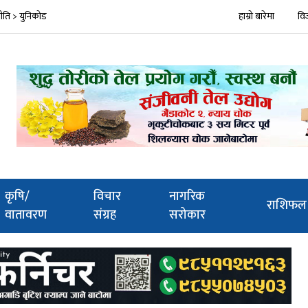
्रीति > युनिकोड
हाम्रो बारेमा
वि
कृषि/
विचार
नागरिक
राशिफल
वातावरण
संग्रह
सरोकार