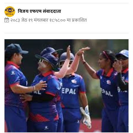
विजय एफएम संवाददाता
२०८३ जेठ १९ मंगलबार १८:५८:०० मा प्रकाशित