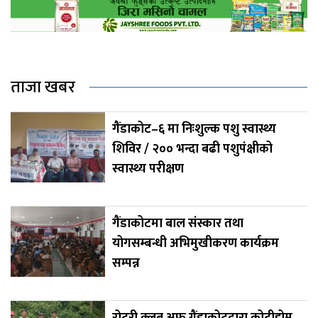
ताजा खबर
गैंडाकोट–६ मा निःशुल्क पशु स्वास्थ्य
शिविर / २०० भन्दा बढी पशुपंक्षीको
स्वास्थ्य परीक्षण
गैंडाकोटमा बाल संस्कार तथा
योगसम्बन्धी अभिमुखीकरण कार्यक्रम
सम्पन्न
रोटरी क्लब अफ गैंडाकोटद्वारा कोटीहोम