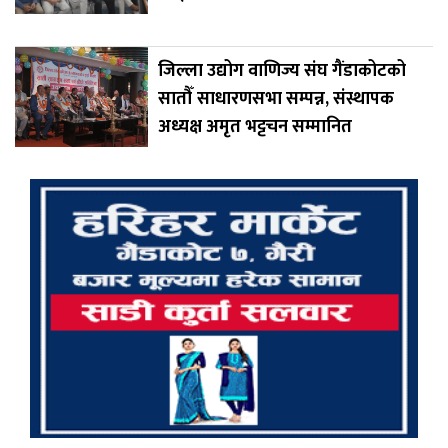
जिल्ला उद्योग वाणिज्य संघ गैंडाकोटको
सातौँ साधारणसभा सम्पन्न, संस्थापक
अध्यक्ष अमृत भट्टचन सम्मानित