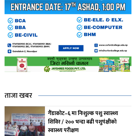
ताजा खबर
गैंडाकोट–६ मा निःशुल्क पशु स्वास्थ्य
शिविर / २०० भन्दा बढी पशुपंक्षीको
स्वास्थ्य परीक्षण