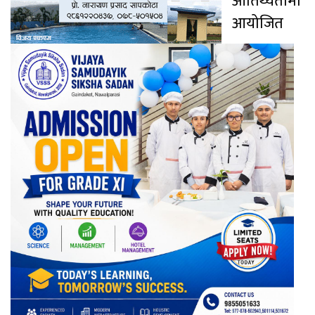
आतिथ्यतामा
आयोजित