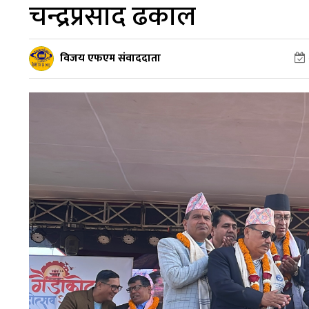
चन्द्रप्रसाद ढकाल
विजय एफएम संवाददाता