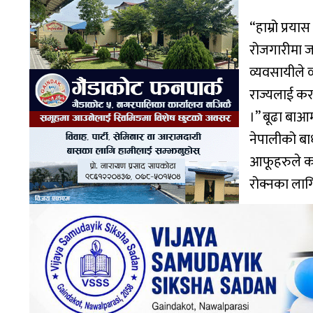
“हाम्रो प्रय
रोजगारीमा जान
व्यवसायीले व
राज्यलाई कर 
।” बूढा बाआमा
नेपालीको बाध
आफूहरुले का
रोक्नका लागि न