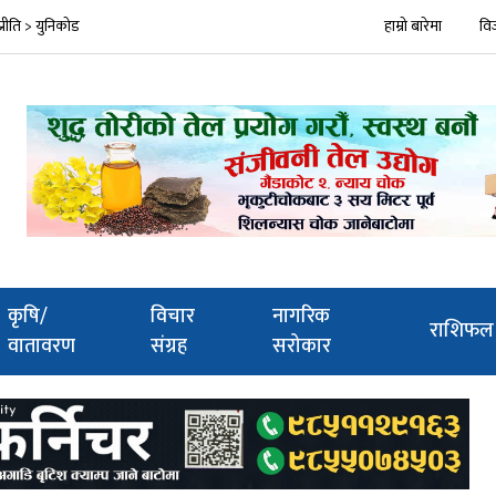
प्रीति > युनिकोड
हाम्रो बारेमा
वि
कृषि/
विचार
नागरिक
राशिफल
वातावरण
संग्रह
सरोकार