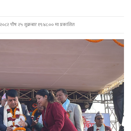
२०८२ पौष २५ शुक्रबार १९:४८:०० मा प्रकाशित