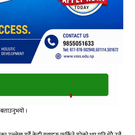
लले बताउनुभयो ।