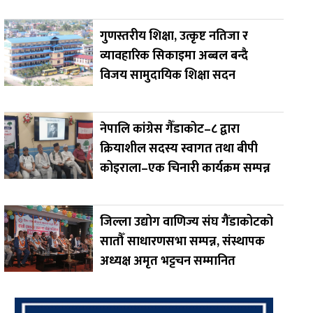
गुणस्तरीय शिक्षा, उत्कृष्ट नतिजा र
व्यावहारिक सिकाइमा अब्बल बन्दै
विजय सामुदायिक शिक्षा सदन
नेपालि कांग्रेस गैँडाकोट–८ द्वारा
क्रियाशील सदस्य स्वागत तथा बीपी
कोइराला–एक चिनारी कार्यक्रम सम्पन्न
जिल्ला उद्योग वाणिज्य संघ गैंडाकोटको
सातौँ साधारणसभा सम्पन्न, संस्थापक
अध्यक्ष अमृत भट्टचन सम्मानित