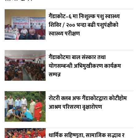
गैंडाकोट–६ मा निःशुल्क पशु स्वास्थ्य
शिविर / २०० भन्दा बढी पशुपंक्षीको
स्वास्थ्य परीक्षण
गैंडाकोटमा बाल संस्कार तथा
योगसम्बन्धी अभिमुखीकरण कार्यक्रम
सम्पन्न
रोटरी क्लब अफ गैंडाकोटद्वारा कोटीहोम
आश्रम परिसरमा वृक्षारोपण
धार्मिक सहिष्णुता, सामाजिक सद्भाव र